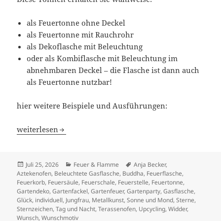
als Feuertonne ohne Deckel
als Feuertonne mit Rauchrohr
als Dekoflasche mit Beleuchtung
oder als Kombiflasche mit Beleuchtung im
abnehmbaren Deckel – die Flasche ist dann auch
als Feuertonne nutzbar!
hier weitere Beispiele und Ausführungen:
Feuertonne Tag und Nacht / Sonne – Mond – Sterne
weiterlesen
Veröffentlicht
Kategorien
Schlagwörter
Juli 25, 2026
Feuer & Flamme
Anja Becker
,
am
Aztekenofen
,
Beleuchtete Gasflasche
,
Buddha
,
Feuerflasche
,
Feuerkorb
,
Feuersäule
,
Feuerschale
,
Feuerstelle
,
Feuertonne
,
Gartendeko
,
Gartenfackel
,
Gartenfeuer
,
Gartenparty
,
Gasflasche
,
Glück
,
individuell
,
Jungfrau
,
Metallkunst
,
Sonne und Mond
,
Sterne
,
Sternzeichen
,
Tag und Nacht
,
Terassenofen
,
Upcycling
,
Widder
,
Wunsch
,
Wunschmotiv