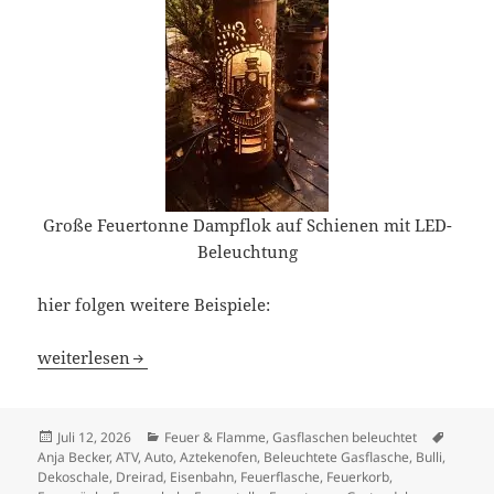
Große Feuertonne Dampflok auf Schienen mit LED-
Beleuchtung
hier folgen weitere Beispiele:
Fahrzeuge und Eisen-Bahnen – Feuer- und Dekotonnen o
weiterlesen
Veröffentlicht
Kategorien
Schlag
Juli 12, 2026
Feuer & Flamme
,
Gasflaschen beleuchtet
am
Anja Becker
,
ATV
,
Auto
,
Aztekenofen
,
Beleuchtete Gasflasche
,
Bulli
,
Dekoschale
,
Dreirad
,
Eisenbahn
,
Feuerflasche
,
Feuerkorb
,