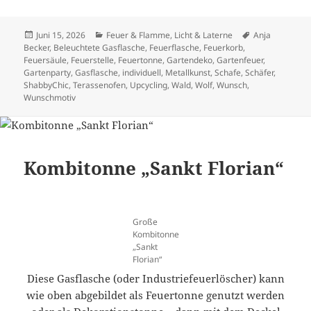
Veröffentlicht
Kategorien
Schlagwörter
Juni 15, 2026
Feuer & Flamme
,
Licht & Laterne
Anja
am
Becker
,
Beleuchtete Gasflasche
,
Feuerflasche
,
Feuerkorb
,
Feuersäule
,
Feuerstelle
,
Feuertonne
,
Gartendeko
,
Gartenfeuer
,
Gartenparty
,
Gasflasche
,
individuell
,
Metallkunst
,
Schafe
,
Schäfer
,
ShabbyChic
,
Terassenofen
,
Upcycling
,
Wald
,
Wolf
,
Wunsch
,
Wunschmotiv
Kombitonne „Sankt Florian“
Große
Kombitonne
„Sankt
Florian“
Diese Gasflasche (oder Industriefeuerlöscher) kann
wie oben abgebildet als Feuertonne genutzt werden