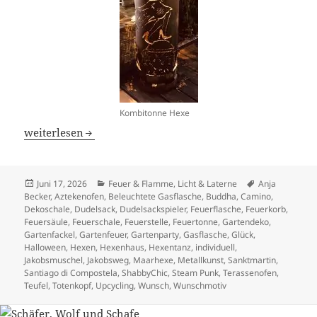
Kombitonne Hexe
Kombitonnen Himmel – Hölle – Hexen – Teufel
weiterlesen
Veröffentlicht
Kategorien
Schlagwörter
Juni 17, 2026
Feuer & Flamme
,
Licht & Laterne
Anja
am
Becker
,
Aztekenofen
,
Beleuchtete Gasflasche
,
Buddha
,
Camino
,
Dekoschale
,
Dudelsack
,
Dudelsackspieler
,
Feuerflasche
,
Feuerkorb
,
Feuersäule
,
Feuerschale
,
Feuerstelle
,
Feuertonne
,
Gartendeko
,
Gartenfackel
,
Gartenfeuer
,
Gartenparty
,
Gasflasche
,
Glück
,
Halloween
,
Hexen
,
Hexenhaus
,
Hexentanz
,
individuell
,
Jakobsmuschel
,
Jakobsweg
,
Maarhexe
,
Metallkunst
,
Sanktmartin
,
Santiago di Compostela
,
ShabbyChic
,
Steam Punk
,
Terassenofen
,
Teufel
,
Totenkopf
,
Upcycling
,
Wunsch
,
Wunschmotiv