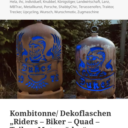
Hela
,
ihc
,
individuell
,
Knubbel
,
Königstiger
,
Landwirtschaft
,
Lanz
,
MBTrac
,
Metallkunst
,
Porsche
,
ShabbyChic
,
Terassenofen
,
Traktor
,
Trecker
,
Upcycling
,
Wunsch
,
Wunschmotiv
,
Zugmaschine
Kombitonne/ Dekoflaschen
„Riders – Biker – Quad –