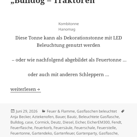
„Bulldog – Traktoren“
Kombitonne
Hanomag
Diese Tonne kann als Dekorationstonne mit LED
Beleuchtung genutzt werden
– oder wie nachfolgend abgebildet als Feuertonne …
oder auch mit anderen Schleppern …
Kombitonnen/Feuertonnen „Bulldog – Traktoren“
weiterlesen
Veröffentlicht
Kategorien
Schla
Juni 29, 2026
Feuer & Flamme
,
Gasflaschen beleuchtet
am
Anja Becker
,
Aztekenofen
,
Bauer
,
Bautz
,
Beleuchtete Gasflasche
,
Bulldog
,
case
,
Cormick
,
Deutz
,
Diesel
,
Eicher
,
EicherEM300
,
Fendt
,
Feuerflasche
,
Feuerkorb
,
Feuersäule
,
Feuerschale
,
Feuerstelle
,
Feuertonne
,
Gartendeko
,
Gartenfeuer
,
Gartenparty
,
Gasflasche
,