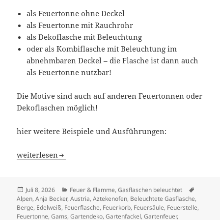
als Feuertonne ohne Deckel
als Feuertonne mit Rauchrohr
als Dekoflasche mit Beleuchtung
oder als Kombiflasche mit Beleuchtung im
abnehmbaren Deckel – die Flasche ist dann auch
als Feuertonne nutzbar!
Die Motive sind auch auf anderen Feuertonnen oder
Dekoflaschen möglich!
hier weitere Beispiele und Ausführungen:
Feld, Wald und Wiese
weiterlesen
Veröffentlicht
Kategorien
Schlagw
Juli 8, 2026
Feuer & Flamme
,
Gasflaschen beleuchtet
am
Alpen
,
Anja Becker
,
Austria
,
Aztekenofen
,
Beleuchtete Gasflasche
,
Berge
,
Edelweiß
,
Feuerflasche
,
Feuerkorb
,
Feuersäule
,
Feuerstelle
,
Feuertonne
,
Gams
,
Gartendeko
,
Gartenfackel
,
Gartenfeuer
,