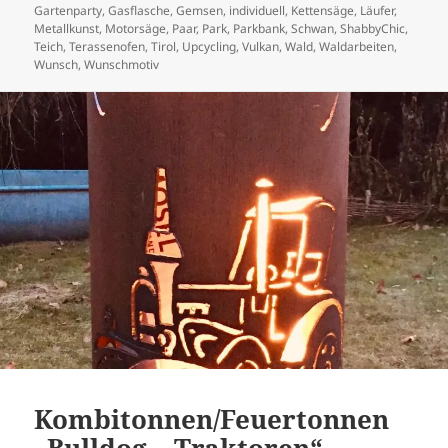
Gartenparty
,
Gasflasche
,
Gemsen
,
individuell
,
Kettensäge
,
Läufer
,
Metallkunst
,
Motorsäge
,
Paar
,
Park
,
Parkbank
,
Schwan
,
ShabbyChic
,
Teich
,
Terassenofen
,
Tirol
,
Upcycling
,
Vulkan
,
Wald
,
Waldarbeiten
,
Wunsch
,
Wunschmotiv
Kombitonnen/Feuertonnen