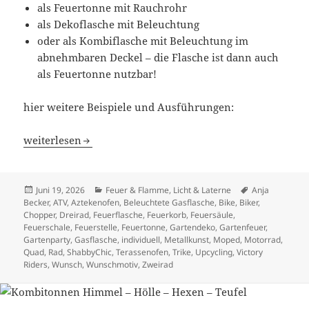
als Feuertonne mit Rauchrohr
als Dekoflasche mit Beleuchtung
oder als Kombiflasche mit Beleuchtung im
abnehmbaren Deckel – die Flasche ist dann auch
als Feuertonne nutzbar!
hier weitere Beispiele und Ausführungen:
Kombitonne/ Dekoflaschen „Riders – Biker – Quad – Trik
weiterlesen
Veröffentlicht
Kategorien
Schlagwörter
Juni 19, 2026
Feuer & Flamme
,
Licht & Laterne
Anja
am
Becker
,
ATV
,
Aztekenofen
,
Beleuchtete Gasflasche
,
Bike
,
Biker
,
Chopper
,
Dreirad
,
Feuerflasche
,
Feuerkorb
,
Feuersäule
,
Feuerschale
,
Feuerstelle
,
Feuertonne
,
Gartendeko
,
Gartenfeuer
,
Gartenparty
,
Gasflasche
,
individuell
,
Metallkunst
,
Moped
,
Motorrad
,
Quad
,
Rad
,
ShabbyChic
,
Terassenofen
,
Trike
,
Upcycling
,
Victory
Riders
,
Wunsch
,
Wunschmotiv
,
Zweirad