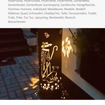
Feuersäule
,
Feuerschale
,
Feuerstelle
,
Feuertonne
,
Gartendeko
,
Gartenfackel
,
Gartenfeuer
,
Gartenparty
,
Gasflasche
,
Hängeflasche
,
Hummer
,
Humvee
,
individuell
,
Metallkunst
,
ModelA
,
ModelT
,
Oldtimer
,
Quad
,
Schnauferl
,
ShabbyChic
,
Tafel
,
Terassenofen
,
Trabbi
,
Trabi
,
Trike
,
Tuc-Tuc
,
Upcycling
,
Werbetafel
,
Wunsch
,
Wunschmotiv