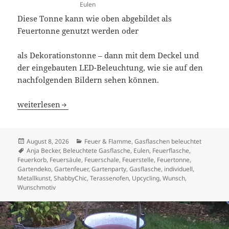
Eulen
Diese Tonne kann wie oben abgebildet als
Feuertonne genutzt werden oder
als Dekorationstonne – dann mit dem Deckel und
der eingebauten LED-Beleuchtung, wie sie auf den
nachfolgenden Bildern sehen können.
Eulen
weiterlesen
Veröffentlicht
Kategorien
August 8, 2026
Feuer & Flamme
,
Gasflaschen beleuchtet
am
Schlagwörter
Anja Becker
,
Beleuchtete Gasflasche
,
Eulen
,
Feuerflasche
,
Feuerkorb
,
Feuersäule
,
Feuerschale
,
Feuerstelle
,
Feuertonne
,
Gartendeko
,
Gartenfeuer
,
Gartenparty
,
Gasflasche
,
individuell
,
Metallkunst
,
ShabbyChic
,
Terassenofen
,
Upcycling
,
Wunsch
,
Wunschmotiv