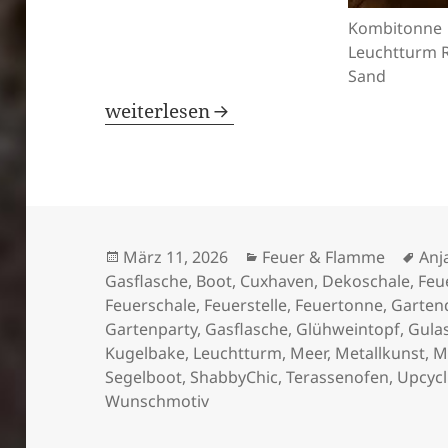
Kombitonne
Leuchtturm 
Sand
Feuertonnen / Dekoflaschen Waterka
weiterlesen
Veröffentlicht
Kategorien
Sch
März 11, 2026
Feuer & Flamme
Anj
am
Gasflasche
,
Boot
,
Cuxhaven
,
Dekoschale
,
Feu
Feuerschale
,
Feuerstelle
,
Feuertonne
,
Garten
Gartenparty
,
Gasflasche
,
Glühweintopf
,
Gula
Kugelbake
,
Leuchtturm
,
Meer
,
Metallkunst
,
M
Segelboot
,
ShabbyChic
,
Terassenofen
,
Upcycl
Wunschmotiv