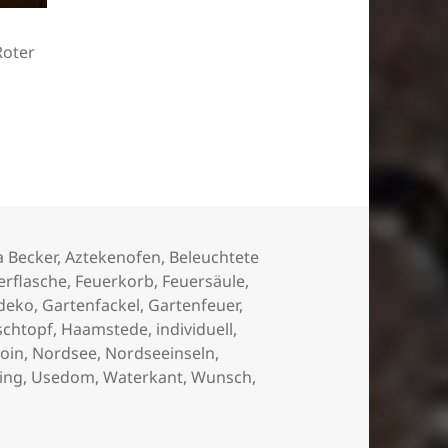
Roter
nt
lagwörter
a Becker
,
Aztekenofen
,
Beleuchtete
erflasche
,
Feuerkorb
,
Feuersäule
,
deko
,
Gartenfackel
,
Gartenfeuer
,
schtopf
,
Haamstede
,
individuell
,
oin
,
Nordsee
,
Nordseeinseln
,
ing
,
Usedom
,
Waterkant
,
Wunsch
,