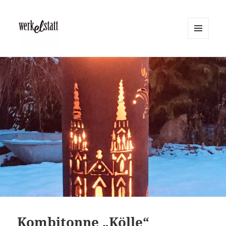
MENÜ
UND
Werkelstatt
WIDGETS
Kombitonne „Kölle“