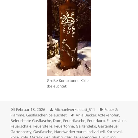
Große Kombitonne Kölle
(beleuchtet)
Veröffentlicht
Autor
Kategorien
Februar 13, 2026
Michaelwerkelstatt_511
Feuer &
am
Schlagwörter
Flamme
,
Gasflaschen beleuchtet
Anja Becker
,
Aztekenofen
,
Beleuchtete Gasflasche
,
Dom
,
Feuerflasche
,
Feuerkorb
,
Feuersäule
,
Feuerschale
,
Feuerstelle
,
Feuertonne
,
Gartendeko
,
Gartenfeuer
,
Gartenparty
,
Gasflasche
,
Handwerkermarkt
,
individuell
,
Karneval
,
Kölle
,
Köln
,
Metallkunst
,
ShabbyChic
,
Terassenofen
,
Upcycling
,