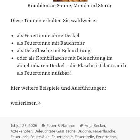
Kombitonne Sonne, Mond und Sterne
Diese Tonnen erhalten Sie wahlweise:
als Feuertonne ohne Deckel
als Feuertonne mit Rauchrohr
als Dekoflasche mit Beleuchtung
oder als Kombiflasche mit Beleuchtung im
abnehmbaren Deckel – die Flasche ist dann auch
als Feuertonne nutzbar!
hier weitere Beispiele und Ausführungen:
Feuertonne Tag und Nacht / Sonne – Mond – Sterne
weiterlesen
Veröffentlicht
Kategorien
Schlagwörter
Juli 25, 2026
Feuer & Flamme
Anja Becker
,
am
Aztekenofen
,
Beleuchtete Gasflasche
,
Buddha
,
Feuerflasche
,
Feuerkorb
,
Feuersäule
,
Feuerschale
,
Feuerstelle
,
Feuertonne
,