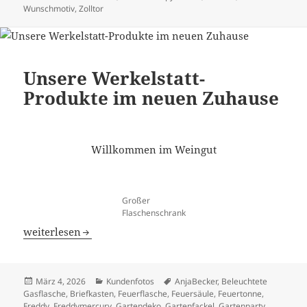
Wunschmotiv
,
Zolltor
Unsere Werkelstatt-
Produkte im neuen Zuhause
Willkommen im Weingut
Großer
Flaschenschrank
Unsere Werkelstatt-Produkte im neuen Zuhause
weiterlesen
Veröffentlicht
Kategorien
Schlagwörter
März 4, 2026
Kundenfotos
AnjaBecker
,
Beleuchtete
am
Gasflasche
,
Briefkasten
,
Feuerflasche
,
Feuersäule
,
Feuertonne
,
Freddy
,
Freddymercury
,
Gartendeko
,
Gartenfackel
,
Gartenparty
,