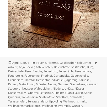
Veröffentlicht
Kategorien
Schlag
April 1, 2026
Feuer & Flamme
,
Gasflaschen beleuchtet
am
Advent
,
Anja Becker
,
Aztekenofen
,
Beleuchtete Gasflasche
,
Burg
,
Dekoschale
,
Feuerflasche
,
Feuerkorb
,
Feuersäule
,
Feuerschale
,
Feuerstelle
,
Feuertonne
,
Friedhof
,
Gartendeko
,
Gedenkstelle
,
Grenadiere
,
Hamtor
,
Hessentor
,
individuell
,
Jägerzug
,
Karussel
,
Kerzen
,
Metallkunst
,
Münster
,
Neuss
,
Neusser Grenadiere
,
Neusser
Stadttore
,
Neusser Wahrzeichen
,
Niedertor
,
Nüss
,
Nüsser
,
Nüsserröskes
,
Obertor
,
Reitschule
,
Rheintor
,
Sankt Quirin
,
Sankt
Quirinius
,
Sanktmartin
,
ShabbyChic
,
Stadttore
,
Steinadler
,
Terassenofen
,
Terrassendeko
,
Upcycling
,
Weihnachtsmarkt
,
Weihnachtsmarkt Neuss
,
Weihnachtspyramide
,
Wunsch
,