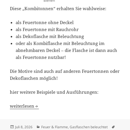
Bienen
Diese „Kombitonnen“ erhalten Sie wahlweise:
als Feuertonne ohne Deckel
als Feuertonne mit Rauchrohr
als Dekoflasche mit Beleuchtung
oder als Kombiflasche mit Beleuchtung im
abnehmbaren Deckel – die Flasche ist dann auch
als Feuertonne nutzbar!
Die Motive sind auch auf anderen Feuertonnen oder
Dekoflaschen möglich!
hier weitere Beispiele und Ausführungen:
Feld, Wald und Wiese
weiterlesen
Veröffentlicht
Kategorien
Schlagw
Juli 8, 2026
Feuer & Flamme
,
Gasflaschen beleuchtet