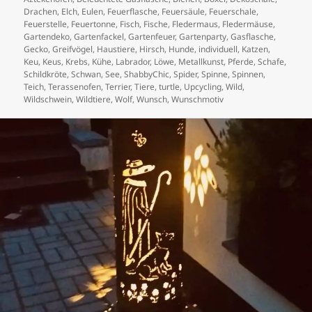
Drachen
,
Elch
,
Eulen
,
Feuerflasche
,
Feuersäule
,
Feuerschale
,
Feuerstelle
,
Feuertonne
,
Fisch
,
Fische
,
Fledermaus
,
Fledermäuse
,
Gartendeko
,
Gartenfackel
,
Gartenfeuer
,
Gartenparty
,
Gasflasche
,
Gecko
,
Greifvögel
,
Haustiere
,
Hirsch
,
Hunde
,
individuell
,
Katzen
,
Keu
,
Keus
,
Krebs
,
Kühe
,
Labrador
,
Löwe
,
Metallkunst
,
Pferde
,
Schafe
,
Schildkröte
,
Schwan
,
See
,
ShabbyChic
,
Spider
,
Spinne
,
Spinnen
,
Teich
,
Terassenofen
,
Terrier
,
Tiere
,
turtle
,
Upcycling
,
Wild
,
Wildschwein
,
Wildtiere
,
Wolf
,
Wunsch
,
Wunschmotiv