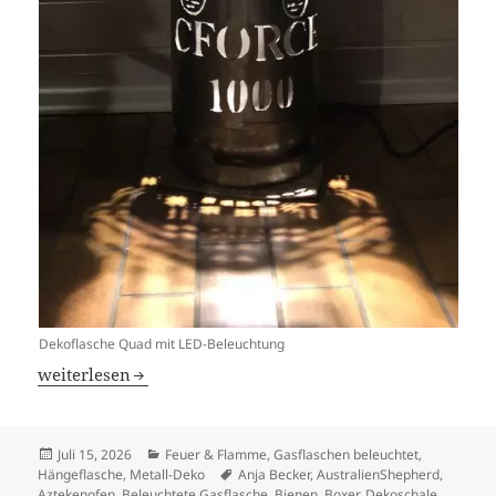
Dekoflasche Quad mit LED-Beleuchtung
„Tierisch gut …“ Feuertonnen und Dekoflaschen mit Tie
weiterlesen
Veröffentlicht
Kategorien
Juli 15, 2026
Feuer & Flamme
,
Gasflaschen beleuchtet
,
am
Schlagwörter
Hängeflasche
,
Metall-Deko
Anja Becker
,
AustralienShepherd
,
Aztekenofen
,
Beleuchtete Gasflasche
,
Bienen
,
Boxer
,
Dekoschale
,