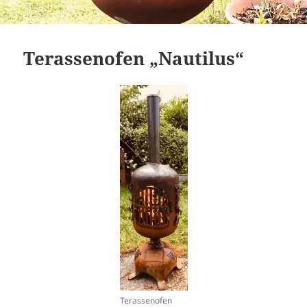
Terassenofen „Nautilus“
Terassenofen