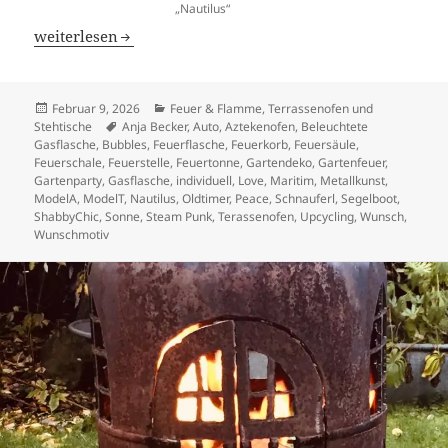
„Nautilus“
Terassenofen „Nautilus“
weiterlesen
Veröffentlicht
Kategorien
Februar 9, 2026
Feuer & Flamme
,
Terrassenofen und
am
Schlagwörter
Stehtische
Anja Becker
,
Auto
,
Aztekenofen
,
Beleuchtete
Gasflasche
,
Bubbles
,
Feuerflasche
,
Feuerkorb
,
Feuersäule
,
Feuerschale
,
Feuerstelle
,
Feuertonne
,
Gartendeko
,
Gartenfeuer
,
Gartenparty
,
Gasflasche
,
individuell
,
Love
,
Maritim
,
Metallkunst
,
ModelA
,
ModelT
,
Nautilus
,
Oldtimer
,
Peace
,
Schnauferl
,
Segelboot
,
ShabbyChic
,
Sonne
,
Steam Punk
,
Terassenofen
,
Upcycling
,
Wunsch
,
Wunschmotiv