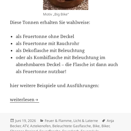
Motiv „Big Bike“
Diese Tonnen erhalten Sie wahlweise:
als Feuertonne ohne Deckel
als Feuertonne mit Rauchrohr
als Dekoflasche mit Beleuchtung
oder als Kombiflasche mit Beleuchtung im
abnehmbaren Deckel – die Flasche ist dann auch
als Feuertonne nutzbar!
hier weitere Beispiele und Ausführungen:
Kombitonne/ Dekoflaschen „Riders – Biker – Quad – Trik
weiterlesen
Veröffentlicht
Kategorien
Schlagwörter
Juni 19, 2026
Feuer & Flamme
,
Licht & Laterne
Anja
am
Becker
,
ATV
,
Aztekenofen
,
Beleuchtete Gasflasche
,
Bike
,
Biker
,