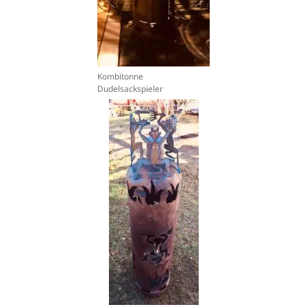
Kombitonne
Dudelsackspieler