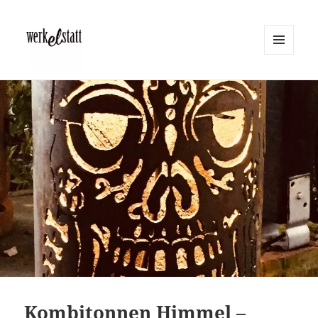
MENÜ
UND
Werkelstatt
WIDGETS
Kombitonnen Himmel –