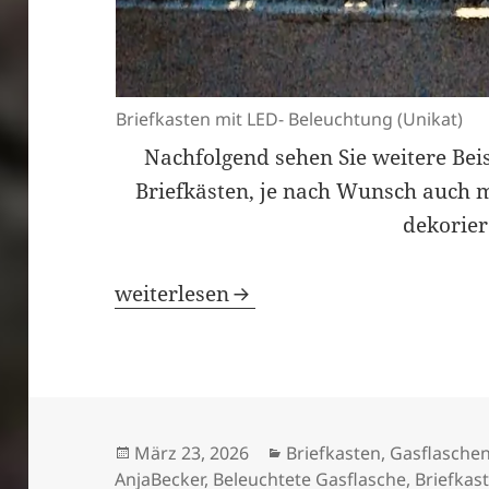
Briefkasten mit LED- Beleuchtung (Unikat)
Nachfolgend sehen Sie weitere Bei
Briefkästen, je nach Wunsch auch 
dekorier
Individuelle Briefkästen und Haussch
weiterlesen
Veröffentlicht
Kategorien
März 23, 2026
Briefkasten
,
Gasflaschen
am
AnjaBecker
,
Beleuchtete Gasflasche
,
Briefkas