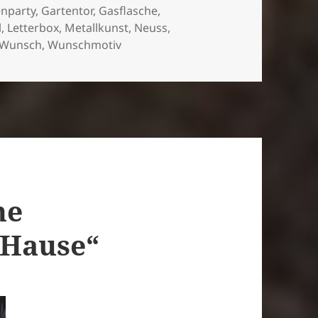
enparty
,
Gartentor
,
Gasflasche
,
l
,
Letterbox
,
Metallkunst
,
Neuss
,
Wunsch
,
Wunschmotiv
he
 Hause“