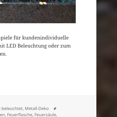
spiele für kundenindividuelle
mit LED Beleuchtung oder zum
en.
ilder u.a. mit LED-Beleuchtung
Schlagwörter
 beleuchtet
,
Metall-Deko
ten
,
Feuerflasche
,
Feuersäule
,