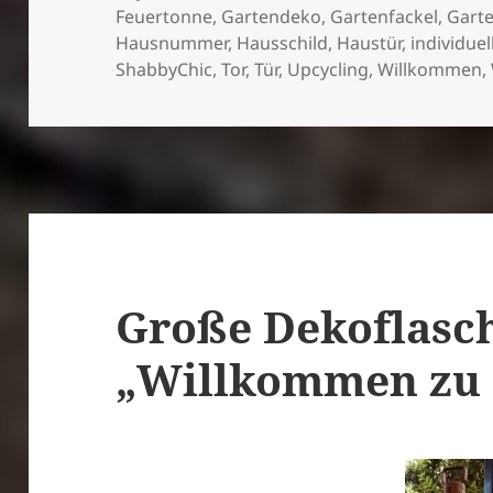
Feuertonne
,
Gartendeko
,
Gartenfackel
,
Gart
Hausnummer
,
Hausschild
,
Haustür
,
individuel
ShabbyChic
,
Tor
,
Tür
,
Upcycling
,
Willkommen
,
Große Dekoflasc
„Willkommen zu