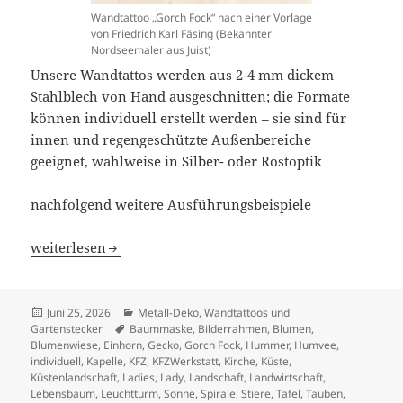
Wandtattoo „Gorch Fock“ nach einer Vorlage
von Friedrich Karl Fäsing (Bekannter
Nordseemaler aus Juist)
Unsere Wandtattos werden aus 2-4 mm dickem
Stahlblech von Hand ausgeschnitten; die Formate
können individuell erstellt werden – sie sind für
innen und regengeschützte Außenbereiche
geeignet, wahlweise in Silber- oder Rostoptik
nachfolgend weitere Ausführungsbeispiele
Wandtattoos / Werbe-Tafeln / Deko aus Stahlblech
weiterlesen
Veröffentlicht
Kategorien
Juni 25, 2026
Metall-Deko
,
Wandtattoos und
am
Schlagwörter
Gartenstecker
Baummaske
,
Bilderrahmen
,
Blumen
,
Blumenwiese
,
Einhorn
,
Gecko
,
Gorch Fock
,
Hummer
,
Humvee
,
individuell
,
Kapelle
,
KFZ
,
KFZWerkstatt
,
Kirche
,
Küste
,
Küstenlandschaft
,
Ladies
,
Lady
,
Landschaft
,
Landwirtschaft
,
Lebensbaum
,
Leuchtturm
,
Sonne
,
Spirale
,
Stiere
,
Tafel
,
Tauben
,