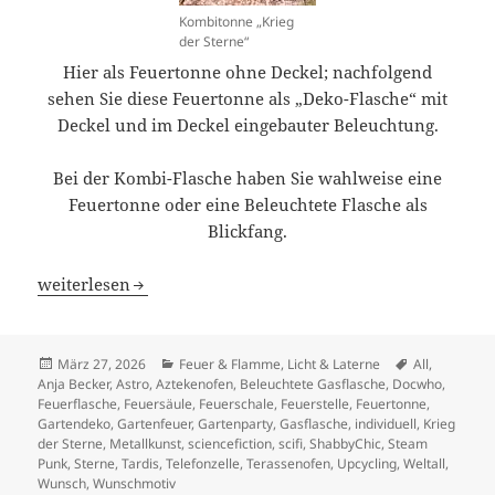
Kombitonne „Krieg
der Sterne“
Hier als Feuertonne ohne Deckel; nachfolgend
sehen Sie diese Feuertonne als „Deko-Flasche“ mit
Deckel und im Deckel eingebauter Beleuchtung.
Bei der Kombi-Flasche haben Sie wahlweise eine
Feuertonne oder eine Beleuchtete Flasche als
Blickfang.
Kombitonne „Krieg der Sterne“ – Scifi
weiterlesen
Veröffentlicht
Kategorien
Schlagwörter
März 27, 2026
Feuer & Flamme
,
Licht & Laterne
All
,
am
Anja Becker
,
Astro
,
Aztekenofen
,
Beleuchtete Gasflasche
,
Docwho
,
Feuerflasche
,
Feuersäule
,
Feuerschale
,
Feuerstelle
,
Feuertonne
,
Gartendeko
,
Gartenfeuer
,
Gartenparty
,
Gasflasche
,
individuell
,
Krieg
der Sterne
,
Metallkunst
,
sciencefiction
,
scifi
,
ShabbyChic
,
Steam
Punk
,
Sterne
,
Tardis
,
Telefonzelle
,
Terassenofen
,
Upcycling
,
Weltall
,
Wunsch
,
Wunschmotiv