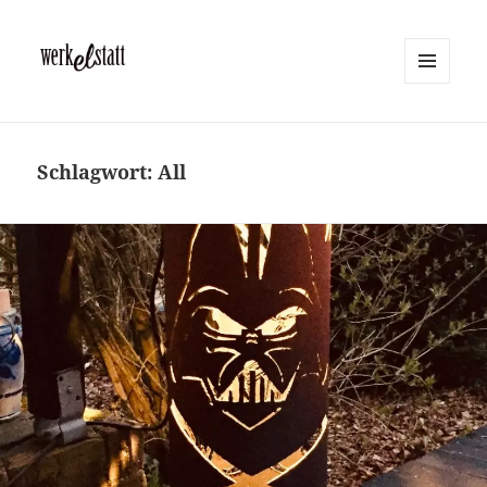
MENÜ
UND
Werkelstatt
WIDGETS
Schlagwort:
All